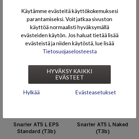
Käytämme evästeitä käyttökokemuksesi
parantamiseksi. Voit jatkaa sivuston
käyttöä normaalisti hyväksymällä
evästeiden käytön. Jos haluat tietää lisää
evästeistä ja niiden käytöstä, lue lisää
Tietosuojaselosteesta
Snarler AT6 S EPS Full
Fugleman UT10 P Crew
Version (T3b)
(T1b)
HYVÄKSY KAIKKI
EVÄSTEET
Hylkää
Evästeasetukset
Snarler AT5 L EPS
Snarler AT5 L Naked
Standard (T3b)
(T3b)