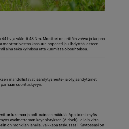
4 hv ja vääntö 48 Nm. Moottori on erittäin vahva ja tarjoaa
 moottori vastaa kaasuun nopeasti ja kiihdyttää laitteen
ii aina sekä kylmissä että kuumissa olosuhteissa.
uksen mahdollistavat jäähdytysneste- ja öljyjäähdyttimet
ti parhaan suorituskyvyn.
a, mittarilukemaa ja polttoaineen määrää. App toimii myös
da myös avaimettoman käynnistyksen (Airlock), jolloin virta-
helin on mönkijän lähellä, vaikkapa taskussasi. Käytössäsi on