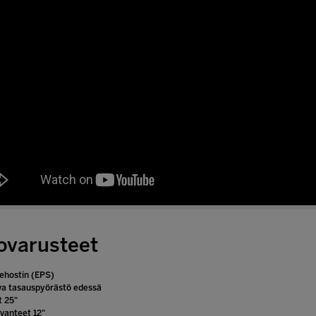
ovarusteet
ehostin (EPS)
va tasauspyörästö edessä
 25"
ivanteet 12"