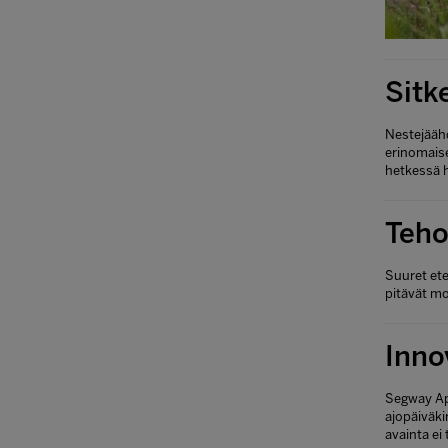
Sitk
Nestejäähd
erinomaise
hetkessä h
Teho
Suuret ete
pitävät mo
Inno
Segway App
ajopäiväki
avainta ei