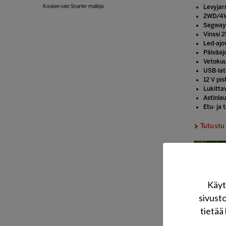
Levyjarr
Koskee vain Snarler-malleja.
2WD/4W
Segway 
Vinssi 2
Led-ajo
Päiväaj
Vetokuu
USB-lat
12 V pis
Lukitta
Astinla
Etu- ja 
Tutustu 
Käyt
sivust
tietää 