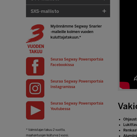
SXS-mallisto
Myönnämme
Segway Snarler
-malleille
kolmen vuoden
kuluttajatakuun.*
Seuraa Segway Powersportsia
Facebookissa
Seuraa Segway Powersportsia
Instagramissa
Seuraa Segway Powersportsia
Vaki
Youtubessa
Ohjaust
Lukitta
Renkaat
* Valmistajan takuu 2 vuotta,
Alumiin
maahantuojan lisäturva 1 vuosi.