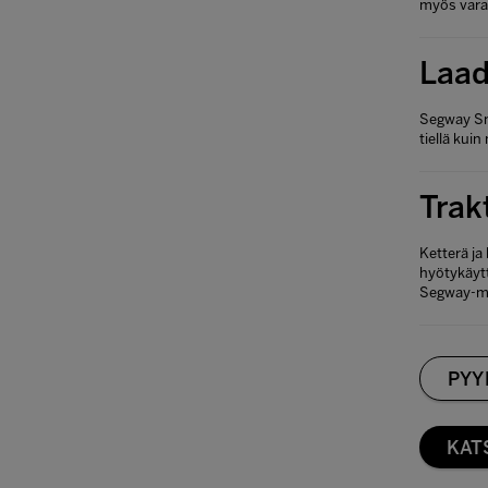
myös varas
Laad
Segway Snar
tiellä kui
Trak
Ketterä ja
hyötykäyt
Segway-mö
PYY
KAT