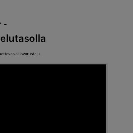
 -
elutasolla
 kattava vakiovarustelu.