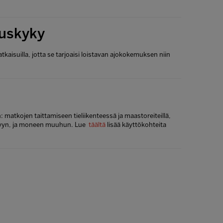
tuskyky
atkaisuilla, jotta se tarjoaisi loistavan ajokokemuksen niin
matkojen taittamiseen tieliikenteessä ja maastoreiteillä,
elyyn, ja moneen muuhun. Lue
täältä
lisää käyttökohteita