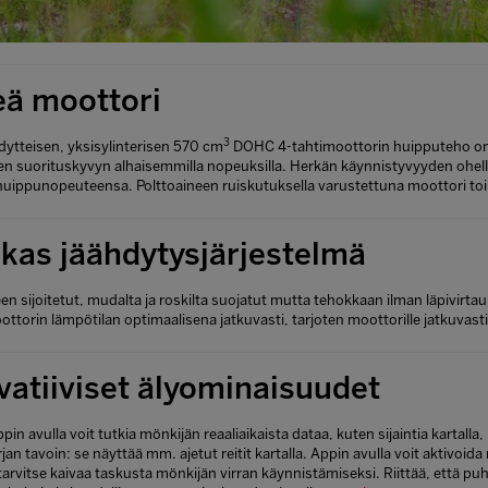
eä moottori
3
ytteisen, yksisylinterisen 570 cm
DOHC 4-tahtimoottorin huipputeho on 4
n suorituskyvyn alhaisemmilla nopeuksilla. Herkän käynnistyvyyden ohella
uippunopeuteensa. Polttoaineen ruiskutuksella varustettuna moottori toim
kas jäähdytysjärjestelmä
en sijoitetut, mudalta ja roskilta suojatut mutta tehokkaan ilman läpivirta
ottorin lämpötilan optimaalisena jatkuvasti, tarjoten moottorille jatkuvas
vatiiviset älyominaisuudet
in avulla voit tutkia mönkijän reaaliaikaista dataa, kuten sijaintia kartall
rjan tavoin: se näyttää mm. ajetut reitit kartalla. Appin avulla voit aktivoi
 tarvitse kaivaa taskusta mönkijän virran käynnistämiseksi. Riittää, että pu