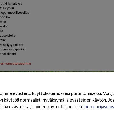
ut: 4 jarrulevyä
D-kytkin
App -mobiilisovellus
500 lbs
valot
ovalot
la
auspistoke
toke
va säilytyslokero
utojen suojaputket
takatelineet
eri varustetasoihin
ämme evästeitä käyttökokemuksesi parantamiseksi. Voit j
on käyttöä normaalisti hyväksymällä evästeiden käytön. Jos
lisää evästeistä ja niiden käytöstä, lue lisää
Tietosuojaselo