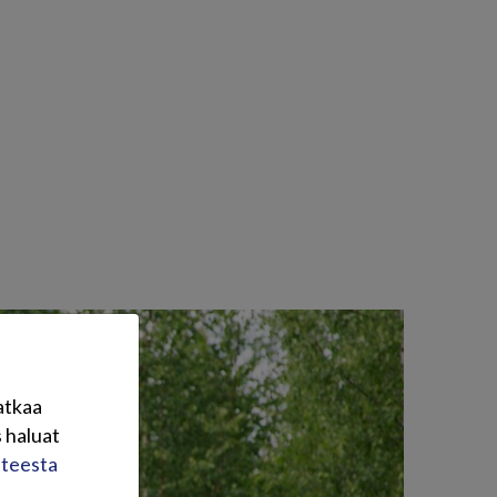
atkaa
 haluat
steesta