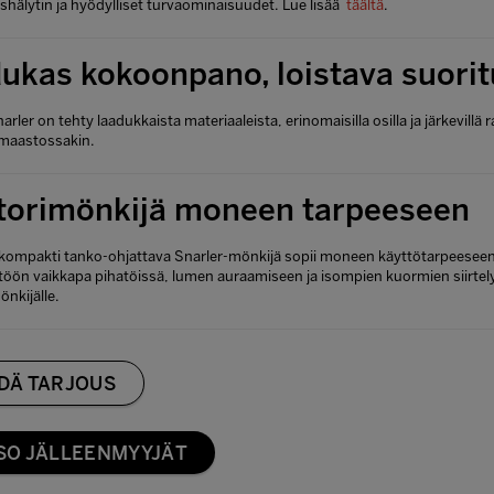
hälytin ja hyödylliset turvaominaisuudet. Lue lisää
täältä
.
ukas kokoonpano, loistava suori
ler on tehty laadukkaista materiaaleista, erinomaisilla osilla ja järkevillä r
n maastossakin.
torimönkijä moneen tarpeeseen
 kompakti tanko-ohjattava Snarler-mönkijä sopii moneen käyttötarpeeseen: 
töön vaikkapa pihatöissä, lumen auraamiseen ja isompien kuormien siirt
nkijälle.
DÄ TARJOUS
SO JÄLLEENMYYJÄT