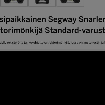
sipaikkainen Segway Snarler
ktorimönkijä Standard-varust
delle rekisteröity tanko-ohjattava traktorimönkijä, jossa ohjaustehostin ja