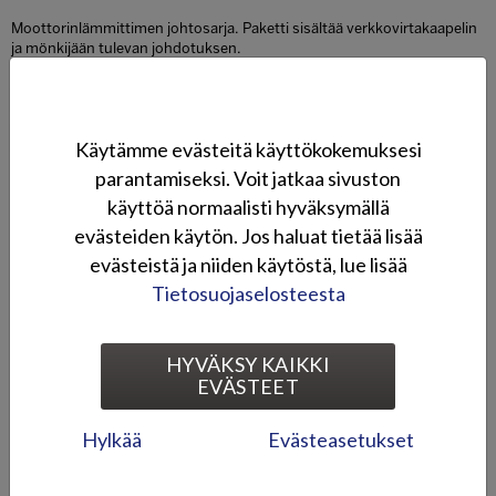
Moottorinlämmittimen johtosarja. Paketti sisältää verkkovirtakaapelin
ja mönkijään tulevan johdotuksen.
SOVELTUVUUS
KUVAGALLERIA
Käytämme evästeitä käyttökokemuksesi
parantamiseksi. Voit jatkaa sivuston
Talvivarusteet
käyttöä normaalisti hyväksymällä
evästeiden käytön. Jos haluat tietää lisää
evästeistä ja niiden käytöstä, lue lisää
Tietosuojaselosteesta
HYVÄKSY KAIKKI
EVÄSTEET
Lumilevysarja
Kahvanlämmitinsarja
Hylkää
Evästeasetukset