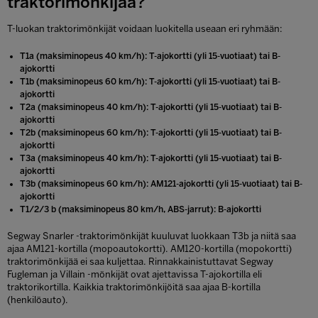
traktorimönkijää?
T-luokan traktorimönkijät voidaan luokitella useaan eri ryhmään:
T1a (maksiminopeus 40 km/h): T-ajokortti (yli 15-vuotiaat) tai B-
ajokortti
T1b (maksiminopeus 60 km/h): T-ajokortti (yli 15-vuotiaat) tai B-
ajokortti
T2a (maksiminopeus 40 km/h): T-ajokortti (yli 15-vuotiaat) tai B-
ajokortti
T2b (maksiminopeus 60 km/h): T-ajokortti (yli 15-vuotiaat) tai B-
ajokortti
T3a (maksiminopeus 40 km/h): T-ajokortti (yli 15-vuotiaat) tai B-
ajokortti
T3b (maksiminopeus 60 km/h): AM121-ajokortti (yli 15-vuotiaat) tai B-
ajokortti
T1/2/3 b (maksiminopeus 80 km/h, ABS-jarrut): B-ajokortti
Segway Snarler -traktorimönkijät kuuluvat luokkaan T3b ja niitä saa
ajaa AM121-kortilla (mopoautokortti). AM120-kortilla (mopokortti)
traktorimönkijää ei saa kuljettaa. Rinnakkainistuttavat Segway
Fugleman ja Villain -mönkijät ovat ajettavissa T-ajokortilla eli
traktorikortilla. Kaikkia traktorimönkijöitä saa ajaa B-kortilla
(henkilöauto).