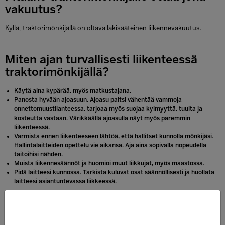
vakuutus?
Kyllä, traktorimönkijällä on oltava lakisääteinen liikennevakuutus.
Miten ajan turvallisesti liikenteessä
traktorimönkijällä?
Käytä aina kypärää, myös matkustajana.
Panosta hyvään ajoasuun. Ajoasu paitsi vähentää vammoja
onnettomuustilanteessa, tarjoaa myös suojaa kylmyyttä, tuulta ja
kosteutta vastaan. Värikkäällä ajoasulla näyt myös paremmin
liikenteessä.
Varmista ennen liikenteeseen lähtöä, että hallitset kunnolla mönkijäsi.
Hallintalaitteiden opettelu vie aikansa. Aja aina sopivalla nopeudella
taitoihisi nähden.
Muista liikennesäännöt ja huomioi muut liikkujat, myös maastossa.
Pidä laitteesi kunnossa. Tarkista kuluvat osat säännöllisesti ja huollata
laitteesi asiantuntevassa liikkeessä.
Onko Segway-mönkijässä neliveto?