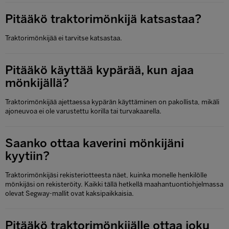
Pitääkö traktorimönkijä katsastaa?
Traktorimönkijää ei tarvitse katsastaa.
Pitääkö käyttää kypärää, kun ajaa
mönkijällä?
Traktorimönkijää ajettaessa kypärän käyttäminen on pakollista, mikäli
ajoneuvoa ei ole varustettu korilla tai turvakaarella.
Saanko ottaa kaverini mönkijäni
kyytiin?
Traktorimönkijäsi rekisteriotteesta näet, kuinka monelle henkilölle
mönkijäsi on rekisteröity. Kaikki tällä hetkellä maahantuontiohjelmassa
olevat Segway-mallit ovat kaksipaikkaisia.
Pitääkö traktorimönkijälle ottaa joku