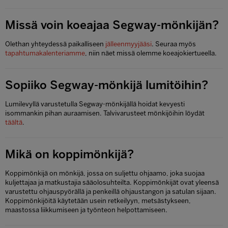
Missä voin koeajaa Segway-mönkijän?
Olethan yhteydessä paikalliseen
jälleenmyyjääsi
. Seuraa myös
tapahtumakalenteriamme
, niin näet missä olemme koeajokiertueella.
Sopiiko Segway-mönkijä lumitöihin?
Lumilevyllä varustetulla Segway-mönkijällä hoidat kevyesti
isommankin pihan auraamisen. Talvivarusteet mönkijöihin löydät
täältä
.
Mikä on koppimönkijä?
Koppimönkijä on mönkijä, jossa on suljettu ohjaamo, joka suojaa
kuljettajaa ja matkustajia sääolosuhteilta. Koppimönkijät ovat yleensä
varustettu ohjauspyörällä ja penkeillä ohjaustangon ja satulan sijaan.
Koppimönkijöitä käytetään usein retkeilyyn, metsästykseen,
maastossa liikkumiseen ja työnteon helpottamiseen.