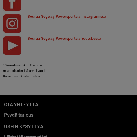
Seuraa Segway Powersportsia Instagramissa
Seuraa Segway Powersportsia Youtubessa
* Valmistajan takuu 2 vuotta,
maahantuojan lisäturva 1 vuosi.
Koskee vain Snarler-malleja.
OTA YHTEYTTÄ
Pyydä tarjous
USEIN KYSYTTYÄ