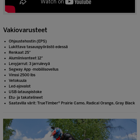
Vakiovarusteet
Ohjaustehostin (EPS)
Lukittava tasauspyörästö edessä
Renkaat 25"
Alumiinivanteet 12"
Levyjarrut: 3 jarrulevyä
Segway App -mobiilisovellus
Vinssi 2500 lbs
Vetokuula
Led-ajovalot
USB-latauspistoke
Etu- ja takatelineet
Saatavilla värit: TrueTimber® Prairie Camo, Radical Orange, Gray Black