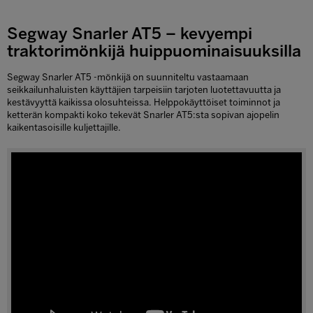
Segway Snarler AT5 – kevyempi
traktorimönkijä huippuominaisuuksilla
Segway Snarler AT5 -mönkijä on suunniteltu vastaamaan
seikkailunhaluisten käyttäjien tarpeisiin tarjoten luotettavuutta ja
kestävyyttä kaikissa olosuhteissa. Helppokäyttöiset toiminnot ja
ketterän kompakti koko tekevät Snarler AT5:sta sopivan ajopelin
kaikentasoisille kuljettajille.