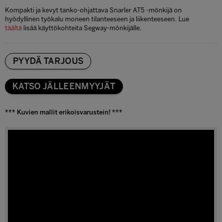
Kompakti ja kevyt tanko-ohjattava Snarler AT5 -mönkijä on
hyödyllinen työkalu moneen tilanteeseen ja liikenteeseen. Lue
täältä
lisää käyttökohteita Segway-mönkijälle.
PYYDÄ TARJOUS
KATSO JÄLLEENMYYJÄT
*** Kuvien mallit erikoisvarustein! ***