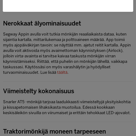
mönkijälle jopa 600 kg.
Nerokkaat älyominaisuudet
Segway Appin avulla voit tutkia mönkijän reaaliaikaista dataa, kuten
sijaintia kartalla, mittarilukemaa ja polttoaineen määrää. App toimii
myös ajopäiväkirjan tavoin: se näyttää mm. ajetut reitit kartalla. Appin
avulla voit aktivoida myös avaimettoman käynnistyksen (Airlock),
jolloin virta-avainta ei tarvitse kaivaa taskusta mönkijän virran
käynnistämiseksi. Riittää, että puhelin on mönkijän lähellä, vaikkapa
taskussasi. Käytössäsi on myös varashälytin ja hyödylliset
turvaominaisuudet. Lue lisää
täältä
.
Viimeistelty kokonaisuus
Snarler AT5 -mönkijä tarjoaa laadukkaasti viimeisteltyjä yksityiskohtia
ja kissapetomaisen lihaksikasta muotoilua. Edessä kookkaan
keskisäleikön sivuilla on viirumaiset ja erittäin tehokkaat LED-ajovalot.
Traktorimönkijä moneen tarpeeseen