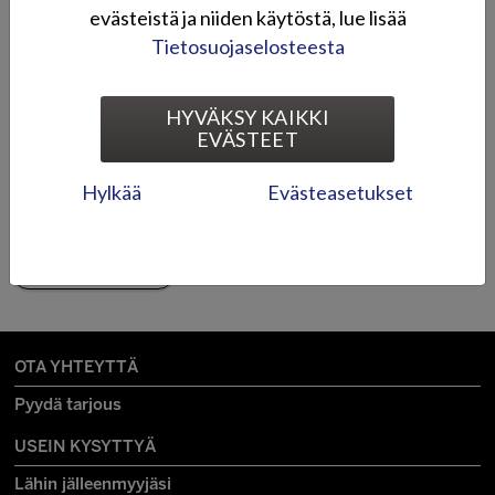
evästeistä ja niiden käytöstä, lue lisää
Pikahaku
Tietosuojaselosteesta
HYVÄKSY KAIKKI
EVÄSTEET
Hylkää
Evästeasetukset
OTA YHTEYTTÄ
Pyydä tarjous
USEIN KYSYTTYÄ
Lähin jälleenmyyjäsi