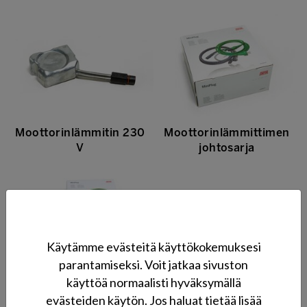
Moottorinlämmitin 230
Moottorinlämmittimen
V
johtosarja
Käytämme evästeitä käyttökokemuksesi
parantamiseksi. Voit jatkaa sivuston
käyttöä normaalisti hyväksymällä
Winter kit
evästeiden käytön. Jos haluat tietää lisää