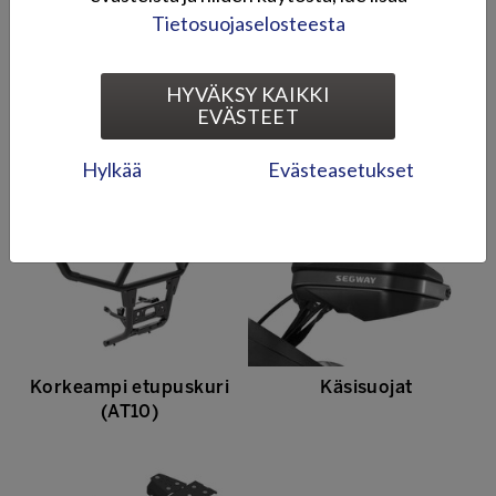
Tietosuojaselosteesta
HYVÄKSY KAIKKI
EVÄSTEET
Etupuskuri (AT6)
Korkeampi etupuskuri
(AT5)
Hylkää
Evästeasetukset
Korkeampi etupuskuri
Käsisuojat
(AT10)