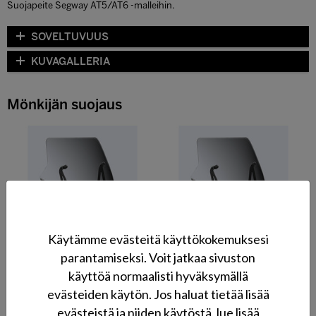
Suojapeite Segway AT5/AT6 -malleihin.
SOVELTUVUUS
KUVAGALLERIA
Mönkijän suojaus
Käytämme evästeitä käyttökokemuksesi
Tuulisuoja (AT5)
Tuulisuoja (AT6/AT10)
parantamiseksi. Voit jatkaa sivuston
käyttöä normaalisti hyväksymällä
evästeiden käytön. Jos haluat tietää lisää
evästeistä ja niiden käytöstä, lue lisää