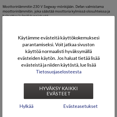
Moottorinlämmitin 230 V Segway-mönkijään. Defan valmistama
moottorinlämmitin, joka säästää moottoria kylmissä olosuhteissa ja
helpottaa kylmäkäynnistystä.
SOVELTUVUUS
KUVAGALLERIA
Käytämme evästeitä käyttökokemuksesi
parantamiseksi. Voit jatkaa sivuston
käyttöä normaalisti hyväksymällä
Talvivarusteet
evästeiden käytön. Jos haluat tietää lisää
evästeistä ja niiden käytöstä, lue lisää
Tietosuojaselosteesta
HYVÄKSY KAIKKI
EVÄSTEET
Hylkää
Evästeasetukset
Lumilevysarja
Kahvanlämmitinsarja